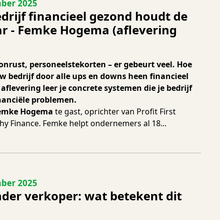
 215
ber 2025
drijf financieel gezond houdt de
r - Femke Hogema (aflevering
e onrust, personeelstekorten – er gebeurt veel. Hoe
uw bedrijf door alle ups en downs heen financieel
 aflevering leer je concrete systemen die je bedrijf
nanciële problemen.
emke Hogema
te gast, oprichter van Profit First
hy Finance. Femke helpt ondernemers al 18...
 214
ber 2025
der verkoper: wat betekent dit