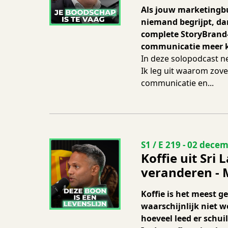
Als jouw marketingb
niemand begrijpt, dan
complete StoryBrand-
communicatie meer k
In deze solopodcast ne
Ik leg uit waarom zove
communicatie en...
Seizoen 1 Aflevering
S1 / E 219
-
02 decem
Koffie uit Sri
veranderen - M
Koffie is het meest 
waarschijnlijk niet we
hoeveel leed er schui