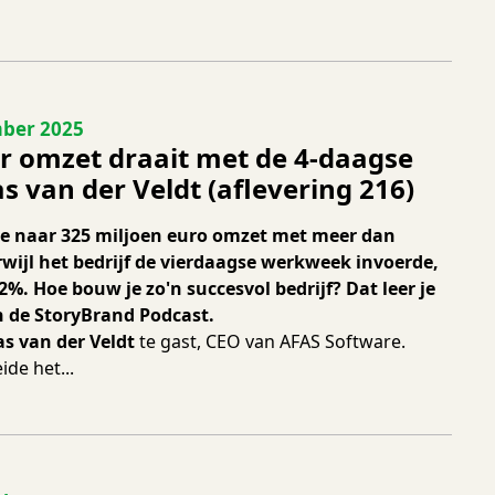
 216
ber 2025
 omzet draait met de 4-daagse
 van der Veldt (aflevering 216)
e naar 325 miljoen euro omzet met meer dan
rwijl het bedrijf de vierdaagse werkweek invoerde,
%. Hoe bouw je zo'n succesvol bedrijf? Dat leer je
n de StoryBrand Podcast.
as van der Veldt
te gast, CEO van AFAS Software.
ide het...