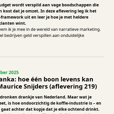
udget wordt verspild aan vage boodschappen die
 kost dat je omzet. In deze aflevering leg ik het
framework uit en leer je hoe je met heldere
lanten wint.
em ik je mee in de wereld van narratieve marketing.
el bedrijven geld verspillen aan onduidelijke
 219
ber 2025
 Lanka: hoe één boon levens kan
aurice Snijders (aflevering 219)
gedronken drankje van Nederland. Maar wat je
et, is hoe ondoorzichtig de koffie-industrie is – en
l gaat achter dat kopje dat je elke ochtend drinkt.