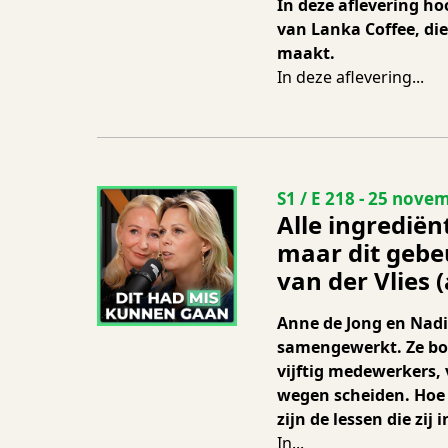
In deze aflevering ho
van Lanka Coffee, die
maakt.
In deze aflevering...
Seizoen 1 Aflevering
S1 / E 218
-
25 novem
Alle ingredië
maar dit gebe
van der Vlies 
Anne de Jong en Nadia
samengewerkt. Ze bo
vijftig medewerkers,
wegen scheiden. Hoe 
zijn de lessen die zi
In...