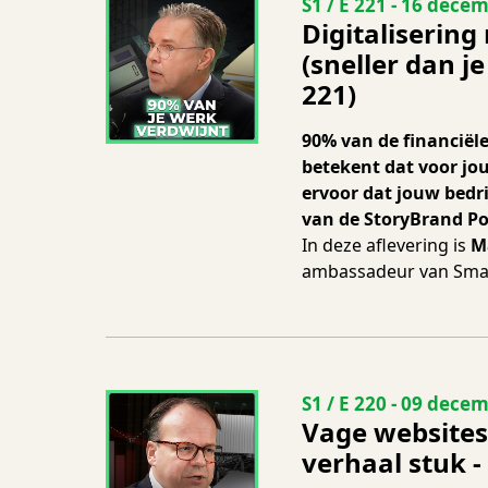
Seizoen 1 Aflevering
S1 / E 221
-
16 decem
Digitalisering
(sneller dan j
221)
90% van de financiël
betekent dat voor jou
ervoor dat jouw bedri
van de StoryBrand Po
In deze aflevering is
M
ambassadeur van Smart
Seizoen 1 Aflevering
S1 / E 220
-
09 decem
Vage websites
verhaal stuk -