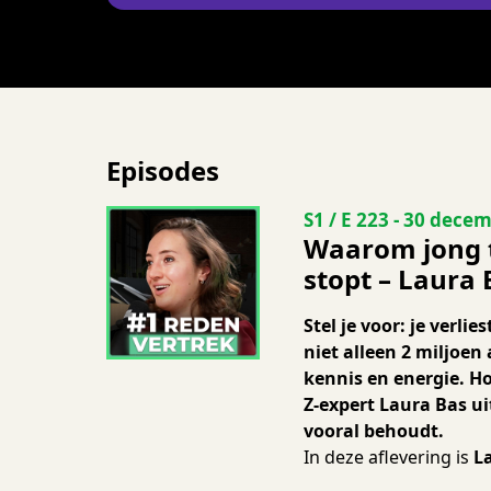
Episodes
Seizoen 1 Aflevering
S1 / E 223
-
30 decem
Waarom jong t
stopt – Laura 
Stel je voor: je verlie
niet alleen 2 miljoe
kennis en energie. Ho
Z-expert Laura Bas ui
vooral behoudt.
In deze aflevering is
L