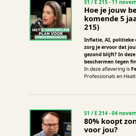
Seizoen 1 Aflevering
S1 / E 215
-
11 novem
Hoe je jouw be
komende 5 jaa
215)
Inflatie, AI, politiek
zorg je ervoor dat jo
gezond blijft? In deze
beschermen tegen fi
In deze aflevering is
F
Professionals en Healt
Seizoen 1 Aflevering
S1 / E 214
-
04 novem
80% koopt zon
voor jou?