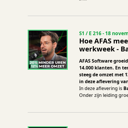
Seizoen 1 Aflevering
S1 / E 216
-
18 novem
Hoe AFAS meer
werkweek - Bas
AFAS Software groeid
14.000 klanten. En te
steeg de omzet met 12
in deze aflevering va
In deze aflevering is
B
Onder zijn leiding groe