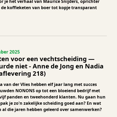
or je het verhaal van Maurice Snijders, oprichter
 de koffieketen van boer tot kopje transparant
 218
ber 2025
nten voor een vechtscheiding —
urde niet - Anne de Jong en Nadia
(aflevering 218)
 van der Vlies hebben elf jaar lang met succes
uwden NONONS op tot een bloeiend bedrijf met
 vijf panden en tweehonderd klanten. Nu gaan hun
pak je zo'n zakelijke scheiding goed aan? En wat
j in al die jaren hebben geleerd over samenwerken?