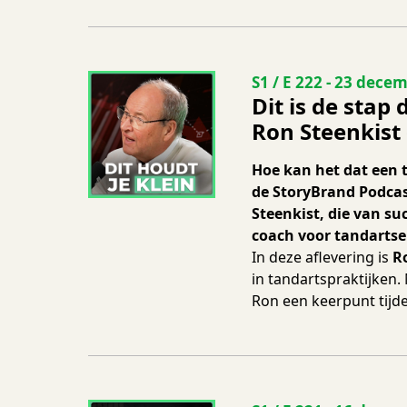
Seizoen 1 Aflevering
S1 / E 222
-
23 decem
Dit is de stap 
Ron Steenkist 
Hoe kan het dat een 
de StoryBrand Podcas
Steenkist, die van s
coach voor tandartse
In deze aflevering is
R
in tandartspraktijken.
Ron een keerpunt tijde