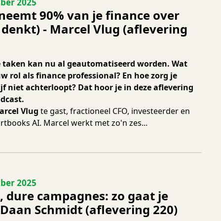
 221
ber 2025
 neemt 90% van je finance over
e denkt) - Marcel Vlug (aflevering
e taken kan nu al geautomatiseerd worden. Wat
w rol als finance professional? En hoe zorg je
jf niet achterloopt? Dat hoor je in deze aflevering
dcast.
arcel Vlug
te gast, fractioneel CFO, investeerder en
books AI. Marcel werkt met zo'n zes...
 220
ber 2025
, dure campagnes: zo gaat je
 Daan Schmidt (aflevering 220)