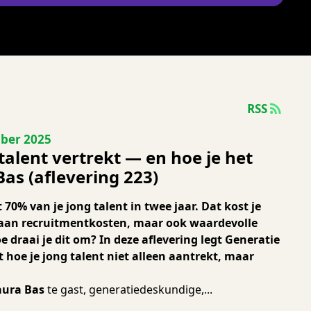
RSS
 223
ber 2025
alent vertrekt — en hoe je het
Bas (aflevering 223)
st 70% van je jong talent in twee jaar. Dat kost je
n aan recruitmentkosten, maar ook waardevolle
e draai je dit om? In deze aflevering legt Generatie
t hoe je jong talent niet alleen aantrekt, maar
aura Bas
te gast, generatiedeskundige,...