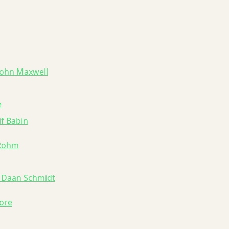
 John Maxwell
e
if Babin
 Rohm
n Daan Schmidt
ore