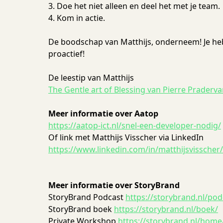
3. Doe het niet alleen en deel het met je team.
4. Kom in actie.
De boodschap van Matthijs, onderneem! Je hebt
proactief!
De leestip van Matthijs
The Gentle art of Blessing van Pierre Praderv
Meer informatie over Aatop
https://aatop-ict.nl/snel-een-developer-nodig/
Of link met Matthijs Visscher via LinkedIn
https://www.linkedin.com/in/matthijsvisscher/
Meer informatie over StoryBrand
StoryBrand Podcast
https://storybrand.nl/pod
StoryBrand boek
https://storybrand.nl/boek/
Private Workshop
https://storybrand.nl/home