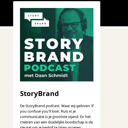
StoryBrand
De StoryBrand podcast. Waar wij geloven ‘if
you confuse you'll lose’. Ruis in je
communicatie is je grootste vijand. En het
creëren van een duidelijke boodschap is de
sleutel om je bedrijf te laten groeien.