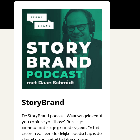
StoryBrand
De StoryBrand podcast. Waar wij geloven ‘if
you confuse you'll lose’. Ruis in je
communicatie is je grootste vijand. En het
creëren van een duidelijke boodschap is de
sleutel om je bedrijf te laten groeien.