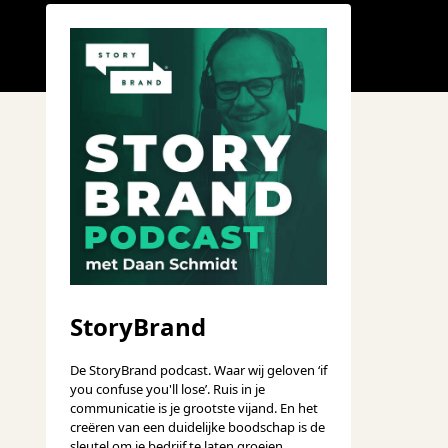
StoryBrand
De StoryBrand podcast. Waar wij geloven ‘if
you confuse you'll lose’. Ruis in je
communicatie is je grootste vijand. En het
creëren van een duidelijke boodschap is de
sleutel om je bedrijf te laten groeien.