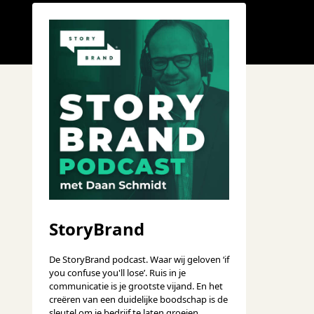
StoryBrand
De StoryBrand podcast. Waar wij geloven ‘if
you confuse you'll lose’. Ruis in je
communicatie is je grootste vijand. En het
creëren van een duidelijke boodschap is de
sleutel om je bedrijf te laten groeien.