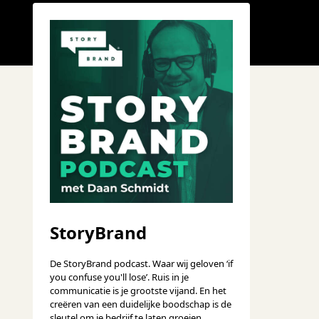
StoryBrand
De StoryBrand podcast. Waar wij geloven ‘if
you confuse you'll lose’. Ruis in je
communicatie is je grootste vijand. En het
creëren van een duidelijke boodschap is de
sleutel om je bedrijf te laten groeien.