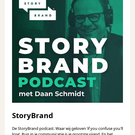
StoryBrand
De StoryBrand podcast. Waar wij geloven ‘if you confuse you'll
lose’. Ruis in je communicatie is je grootste vijand. En het