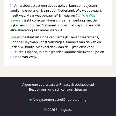
In Amersfoort staat een depot tjokvol kunst en objecten –
spullen die belangrijk zijn voor Nederland. Wie wat bewaart,
heeft wat. Maar wat bewaar je? En waarom? In
Wie Wat
Bewaart
trekt collectief Horens in samenwerking met de
Rijksdienst voor het Cultureel Erfgoed het depot in en licht
elke aflevering een ander werk uit.
Horens
bestaat uit Floris van Bergeijk, Lieven Heeremans,
Corinne Heyrman, Joost Van Pagée, Marieke van de Ven en
Jozien Wijkhuijs. Met veel dank aan de Rijksdienst voor
Cultureel Erfgoed, in het bijzonder Daphne Nieuwenhuijse en
Adinda Van Wely.
Algemene voorwaarden
Privacy & cookiebeleid
Bezoek ons juridisch centrum
Sitemap
Alle systemen actief
Ondersteuning
© 2026 Springcast