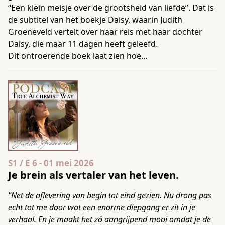
“Een klein meisje over de grootsheid van liefde”. Dat is
de subtitel van het boekje Daisy, waarin Judith
Groeneveld vertelt over haar reis met haar dochter
Daisy, die maar 11 dagen heeft geleefd.
Dit ontroerende boek laat zien hoe...
Seizoen 1 Aflevering 6
S1 / E 6
-
01 mei 2026
Je brein als vertaler van het leven.
"Net de aflevering van begin tot eind gezien. Nu drong pas
echt tot me door wat een enorme diepgang er zit in je
verhaal. En je maakt het zó aangrijpend mooi omdat je de