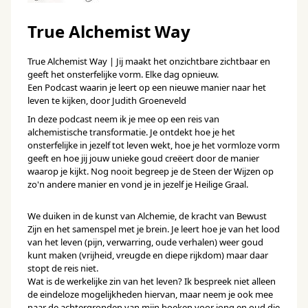
True Alchemist Way
True Alchemist Way | Jij maakt het onzichtbare zichtbaar en
geeft het onsterfelijke vorm. Elke dag opnieuw.
Een Podcast waarin je leert op een nieuwe manier naar het
leven te kijken, door Judith Groeneveld
In deze podcast neem ik je mee op een reis van
alchemistische transformatie. Je ontdekt hoe je het
onsterfelijke in jezelf tot leven wekt, hoe je het vormloze vorm
geeft en hoe jij jouw unieke goud creëert door de manier
waarop je kijkt. Nog nooit begreep je de Steen der Wijzen op
zo'n andere manier en vond je in jezelf je Heilige Graal.
We duiken in de kunst van Alchemie, de kracht van Bewust
Zijn en het samenspel met je brein. Je leert hoe je van het lood
van het leven (pijn, verwarring, oude verhalen) weer goud
kunt maken (vrijheid, vreugde en diepe rijkdom) maar daar
stopt de reis niet.
Wat is de werkelijke zin van het leven? Ik bespreek niet alleen
de eindeloze mogelijkheden hiervan, maar neem je ook mee
naar de achtergronden van mijn boeken voor jong en oud die