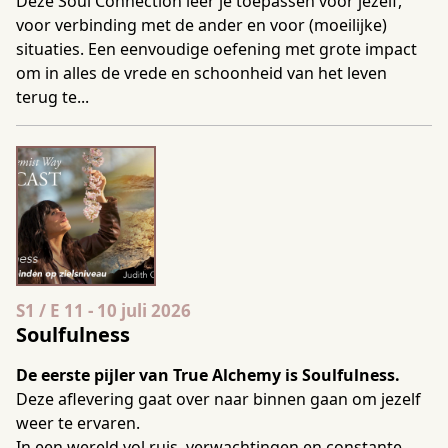
Deze Soul Connection leer je toepassen voor jezelf,
voor verbinding met de ander en voor (moeilijke)
situaties. Een eenvoudige oefening met grote impact
om in alles de vrede en schoonheid van het leven
terug te...
Seizoen 1 Aflevering 11
S1 / E 11
-
10 juli 2026
Soulfulness
De eerste pijler van True Alchemy is Soulfulness.
Deze aflevering gaat over naar binnen gaan om jezelf
weer te ervaren.
In een wereld vol ruis, verwachtingen en constante