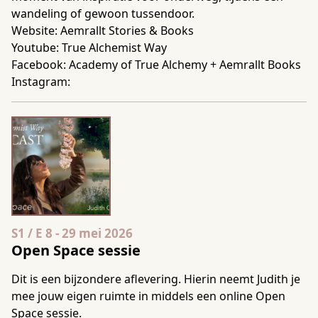
wandeling of gewoon tussendoor.
Website:
Aemrallt Stories & Books
Youtube:
True Alchemist Way
Facebook:
Academy of True Alchemy
+
Aemrallt Books
Instagram:
Seizoen 1 Aflevering 8
S1 / E 8
-
29 mei 2026
Open Space sessie
Dit is een bijzondere aflevering. Hierin neemt Judith je
mee jouw eigen ruimte in middels een online Open
Space sessie.