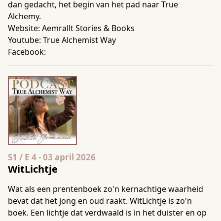
dan gedacht, het begin van het pad naar True
Alchemy.
Website:
Aemrallt Stories & Books
Youtube:
True Alchemist Way
Facebook:
Seizoen 1 Aflevering 4
S1 / E 4
-
03 april 2026
WitLichtje
Wat als een prentenboek zo'n kernachtige waarheid
bevat dat het jong en oud raakt. WitLichtje is zo'n
boek. Een lichtje dat verdwaald is in het duister en op