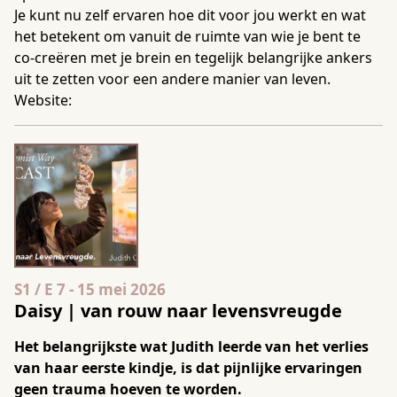
Je kunt nu zelf ervaren hoe dit voor jou werkt en wat
het betekent om vanuit de ruimte van wie je bent te
co-creëren met je brein en tegelijk belangrijke ankers
uit te zetten voor een andere manier van leven.
Website:
Seizoen 1 Aflevering 7
S1 / E 7
-
15 mei 2026
Daisy | van rouw naar levensvreugde
Het belangrijkste wat Judith leerde van het verlies
van haar eerste kindje, is dat pijnlijke ervaringen
geen trauma hoeven te worden.