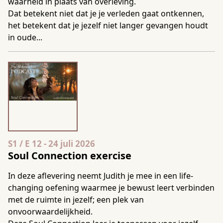
waarheid in plaats van overleving.
Dat betekent niet dat je je verleden gaat ontkennen,
het betekent dat je jezelf niet langer gevangen houdt
in oude...
Seizoen 1 Aflevering 12
S1 / E 12
-
24 juli 2026
Soul Connection exercise
In deze aflevering neemt Judith je mee in een life-
changing oefening waarmee je bewust leert verbinden
met de ruimte in jezelf; een plek van
onvoorwaardelijkheid.