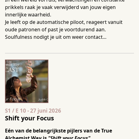
prikkels raak je vaak verwijderd van jouw eigen
innerlijke waarheid.
Je leeft op de automatische piloot, reageert vanuit
oude patronen of past je voortdurend aan.
Soulfulness nodigt je uit om weer contact...
Seizoen 1 Aflevering 10
S1 / E 10
-
27 juni 2026
Shift your Focus
Eén van de belangrijkste pijlers van de True
Alchemist Way is
"Shift your Focus".