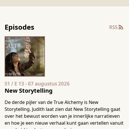
True Alchemist Way | Jij maakt het onzichtbare zichtbaar e
Episodes
RSS
Seizoen 1 Aflevering 13
S1 / E 13
-
07 augustus 2026
New Storytelling
De derde pijler van de True Alchemy is New
Storytelling. Judith laat zien dat New Storytelling gaat
over het bewust worden van je innerlijke narratieven
en hoe je een nieuw verhaal kunt gaan vertellen vanuit