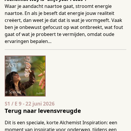
Waar je aandacht naartoe gaat, stroomt energie
naartoe. En als je beseft dat energie jouw realiteit
creëert, dan weet je dat dat is wat je vormgeeft. Vaak
ben je onbewust gefocust op wat ontbreekt, wat fout
gaat of wat je probeert te vermijden, omdat oude
ervaringen bepalen...
Seizoen 1 Aflevering 9
S1 / E 9
-
22 juni 2026
Terug naar levensvreugde
Dit is een speciale, korte Alchemist Inspiration: een
moment van inspiratie voor onderweg, tijdens een