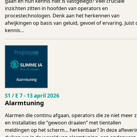
gaan en hun kennis niet is vastgelegd? Veel cruciale
inzichten zitten in hoofden van operators en
procestechnologen. Denk aan het herkennen van
afwijkingen op basis van geluid, gevoel of ervaring. Juist 
kennis...
Seizoen 1 Aflevering 7
S1 / E 7
-
13 april 2026
Alarmtuning
Alarmen die continu afgaan, operators die ze niet meer z
en installaties die “gewoon draaien” met tientallen
meldingen op het scherm… herkenbaar? In deze afleveri