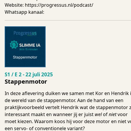
Website:
https://progressus.nl/podcast/
Whatsapp kanaal:
Seizoen 1 Aflevering 2
S1 / E 2
-
22 juli 2025
Stappenmotor
In deze aflevering duiken we samen met Kor en Hendrik 
de wereld van de stappenmotor. Aan de hand van een
praktijkvoorbeeld vertelt Hendrik wat de stappenmotor 
interessant maakt en wanneer jij er juist
wel
of
niet
voor
moet kiezen. Waarom koos hij voor deze motor en niet v
een servo- of conventionele variant?