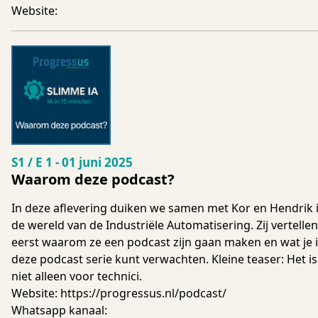
Website:
Seizoen 1 Aflevering 1
S1 / E 1
-
01 juni 2025
Waarom deze podcast?
In deze aflevering duiken we samen met Kor en Hendrik 
de wereld van de Industriële Automatisering. Zij vertellen
eerst waarom ze een podcast zijn gaan maken en wat je 
deze podcast serie kunt verwachten. Kleine teaser: Het is
niet alleen voor technici.
Website:
https://progressus.nl/podcast/
Whatsapp kanaal: