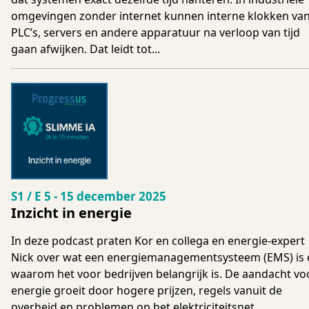
omgevingen zonder internet kunnen interne klokken va
PLC’s, servers en andere apparatuur na verloop van tijd
gaan afwijken. Dat leidt tot...
Seizoen 1 Aflevering 5
S1 / E 5
-
15 december 2025
Inzicht in energie
In deze podcast praten Kor en collega en energie-expert
Nick over wat een energiemanagementsysteem (EMS) is 
waarom het voor bedrijven belangrijk is. De aandacht vo
energie groeit door hogere prijzen, regels vanuit de
overheid en problemen op het elektriciteitsnet