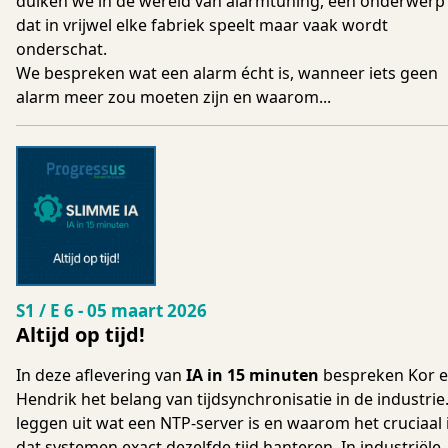
duiken we in de wereld van alarmtuning, een onderwerp
dat in vrijwel elke fabriek speelt maar vaak wordt
onderschat.
We bespreken wat een alarm écht is, wanneer iets geen
alarm meer zou moeten zijn en waarom...
Seizoen 1 Aflevering 6
S1 / E 6
-
05 maart 2026
Altijd op tijd!
In deze aflevering van
IA in 15 minuten
bespreken Kor 
Hendrik het belang van tijdsynchronisatie in de industrie
leggen uit wat een NTP-server is en waarom het cruciaal 
dat systemen exact dezelfde tijd hanteren. In industriële