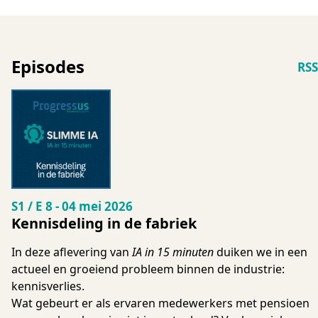
Slimme IA is dé podcast waarin je alles ontdekt over Indust
Episodes
RSS
Seizoen 1 Aflevering 8
S1 / E 8
-
04 mei 2026
Kennisdeling in de fabriek
In deze aflevering van
IA in 15 minuten
duiken we in een
actueel en groeiend probleem binnen de industrie:
kennisverlies.
Wat gebeurt er als ervaren medewerkers met pensioen