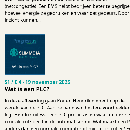
(netcongestie). Een EMS helpt bedrijven beter te begrijp
hoeveel energie ze gebruiken en waar dat gebeurt. Door 
inzicht kunnen...
Seizoen 1 Aflevering 4
S1 / E 4
-
19 november 2025
Wat is een PLC?
In deze aflevering gaan Kor en Hendrik dieper in op de
wereld van de PLC. Aan de hand van heldere voorbeelde
legt Hendrik uit wat een PLC precies is en waarom deze 
cruciale rol speelt in de automatisering. Wat maakt een 
anders dan een normale computer of microcontroller? E