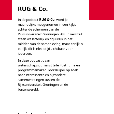
RUG & Co.
In de podcast
RUG & Co.
word je
en. Als universiteit staan we letterlijk en figuurlijk in he
maandelijks meegenomen in een kijkje
achter de schermen van de
Rijksuniversiteit Groningen. Als universiteit
staan we letterlijk en figuurlijk in het
midden van de samenleving, maar eerlijk is
eerlijk, dit is niet altijd zichtbaar voor
iedereen.
In deze podcast gaan
wetenschapsjournalist Jelle Posthuma en
programmamaker Floor Kuiper op zoek
naar interessante en bijzondere
samenwerkingen tussen de
Rijksuniversiteit Groningen en de
buitenwereld.