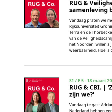
RUG & Veiligh
samenleving be
Vandaag praten we met
Rijksuniversiteit Gro
Terra en de Thorbecke
van de Veiligheidscam
het Noorden, willen zi
weerbaarheid. Hoe is 
Seizoen 1 Aflevering
S1 / E 5
-
18 maart 2
RUG & CBI. | '
zijn we?'
Vandaag te gast Adria
Nederland hebben een 