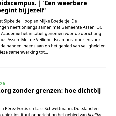
eidscampus. | 'Een weerbare
gint bij jezelf'
 Sipke de Hoop en Mijke Boedeltje. De
ningen heeft onlangs samen met Gemeente Assen, DC
 Academie het initatief genomen voor de oprichting
pus Assen. Met de Veiligheidscampus, door en voor
j de handen ineenslaan op het gebied van veiligheid en
deze samenwerking tot...
 5
026
Zorg zonder grenzen: hoe dichtbij
na Pérez Fortis en Lars Schwettmann. Duitsland en
uniek instituut opgericht op het gebied van
healthy