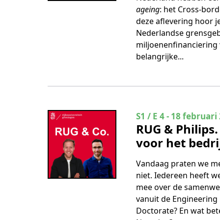
ageing
: het Cross-bord
deze aflevering hoor 
Nederlandse grensgeb
miljoenenfinanciering
belangrijke...
Seizoen 1 Aflevering
S1 / E 4
-
18 februari
RUG & Philips.
voor het bedri
Vandaag praten we met
niet. Iedereen heeft we
mee over de samenwerk
vanuit de Engineering 
Doctorate? En wat bete