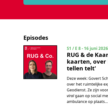
In de podcast RUG & Co. word je maandelijks meegenomen in ee
Episodes
Seizoen 1 Aflevering
S1 / E 8
-
16 juni 2026
RUG & de Kaar
kaarten, ove
tellen telt'
Deze week:
Govert Sc
over het ruimtelijke e
Geodienst. Ze zijn voo
viral
gaan op social med
ambulance op plaats...