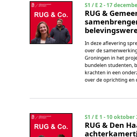
Seizoen 1 Aflevering
S1 / E 2
-
17 decembe
RUG & Gemeent
samenbrengen
belevingswere
In deze aflevering sp
over de samenwerking 
Groningen in het proj
bundelen studenten, b
krachten in een onderz
over de oprichting en d
Seizoen 1 Aflevering
S1 / E 1
-
10 oktober
RUG & Den Haa
achterkamertj