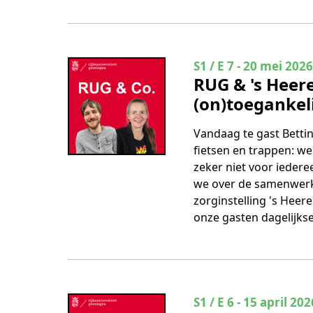
Seizoen 1 Aflevering
S1 / E 7
-
20 mei 2026
RUG & 's Heere
(on)toegankel
Vandaag te gast Betti
fietsen en trappen: we 
zeker niet voor iedere
we over de samenwerki
zorginstelling 's Heer
onze gasten dagelijkse.
Seizoen 1 Aflevering
S1 / E 6
-
15 april 202