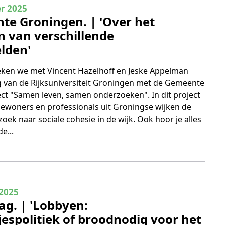
 2
r 2025
e Groningen. | 'Over het
 van verschillende
lden'
reken we met Vincent Hazelhoff en Jeske Appelman
van de Rijksuniversiteit Groningen met de Gemeente
ect "Samen leven, samen onderzoeken". In dit project
ewoners en professionals uit Groningse wijken de
oek naar sociale cohesie in de wijk. Ook hoor je alles
e...
 1
 2025
g. | 'Lobbyen:
espolitiek of broodnodig voor het