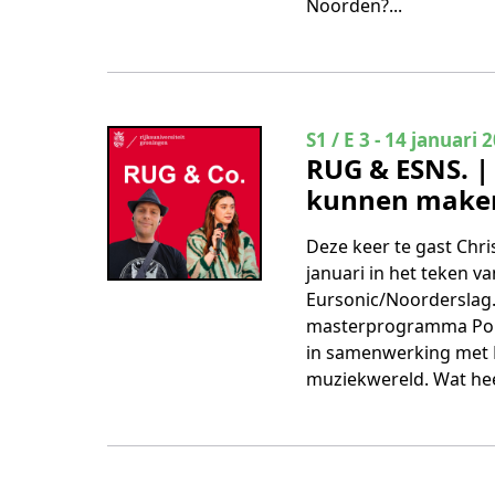
Noorden?...
Seizoen 1 Aflevering
S1 / E 3
-
14 januari 
RUG & ESNS. |
kunnen maken 
Deze keer te gast Chris
januari in het teken v
Eursonic/Noorderslag. 
masterprogramma Popu
in samenwerking met E
muziekwereld. Wat he