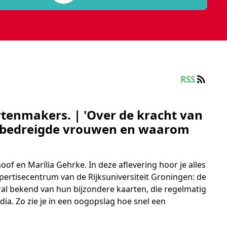
n kijkje achter de schermen van de Rijksuniversiteit Groning
RSS
 8
tenmakers. | 'Over de kracht van
r bedreigde vrouwen en waarom
hoof
en
Marília Gehrke
. In deze aflevering hoor je alles
xpertisecentrum van de Rijksuniversiteit Groningen: de
ral bekend van hun bijzondere kaarten, die regelmatig
ia. Zo zie je in een oogopslag hoe snel een