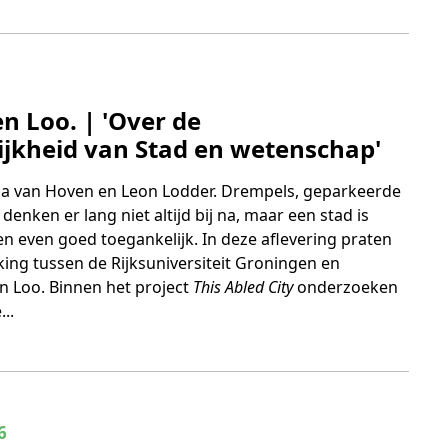
 7
n Loo. | 'Over de
ijkheid van Stad en wetenschap'
na van Hoven en Leon Lodder. Drempels, geparkeerde
denken er lang niet altijd bij na, maar een stad is
en even goed toegankelijk. In deze aflevering praten
ng tussen de Rijksuniversiteit Groningen en
en Loo. Binnen het project
This Abled City
onderzoeken
..
 6
6