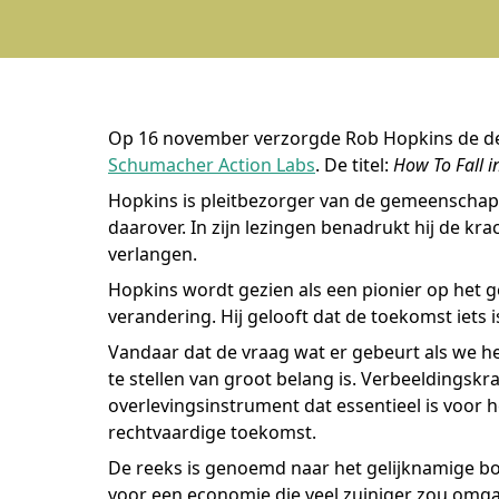
Op 16 november verzorgde Rob Hopkins de der
Schumacher Action Labs
. De titel:
How To Fall i
Hopkins is pleitbezorger van de gemeenschapse
daarover. In zijn lezingen benadrukt hij de k
verlangen.
Hopkins wordt gezien als een pionier op he
verandering. Hij gelooft dat de toekomst iets is
Vandaar dat de vraag wat er gebeurt als we h
te stellen van groot belang is. Verbeeldingskra
overlevingsinstrument dat essentieel is voor 
rechtvaardige toekomst.
De reeks is genoemd naar het gelijknamige bo
voor een economie die veel zuiniger zou omgaa