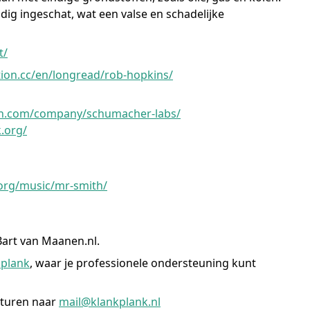
dig ingeschat, wat een valse en schadelijke
t/
tion.cc/en/longread/rob-hopkins/
in.com/company/schumacher-labs/
k.org/
.org/music/mr-smith/
Bart van Maanen.nl.
kplank
, waar je professionele ondersteuning kunt
sturen naar
mail@klankplank.nl