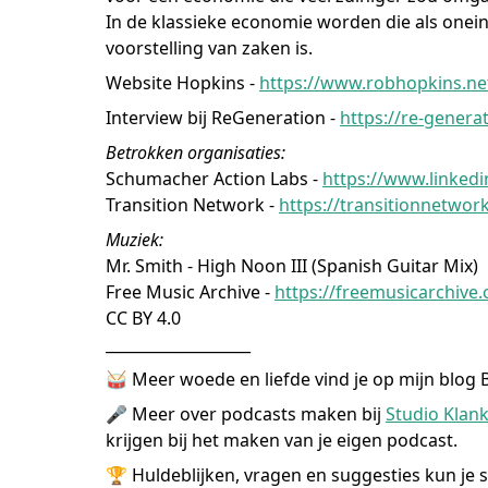
In de klassieke economie worden die als onein
voorstelling van zaken is.
Website Hopkins -
https://www.robhopkins.ne
Interview bij ReGeneration -
https://re-genera
Betrokken organisaties:
Schumacher Action Labs -
https://www.linked
Transition Network -
https://transitionnetwor
Muziek:
Mr. Smith - High Noon III (Spanish Guitar Mix)
Free Music Archive -
https://freemusicarchive
CC BY 4.0
___________________
🥁 Meer woede en liefde vind je op mijn blog 
🎤 Meer over podcasts maken bij
Studio Klan
krijgen bij het maken van je eigen podcast.
🏆 Huldeblijken, vragen en suggesties kun je 