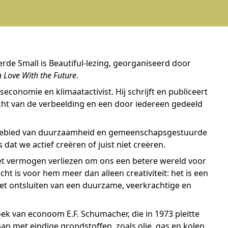
de Small is Beautiful-lezing, georganiseerd door
n Love With the Future
.
conomie en klimaatactivist. Hij schrijft en publiceert
racht van de verbeelding en een door iedereen gedeeld
t gebied van duurzaamheid en gemeenschapsgestuurde
 dat we actief creëren of juist niet creëren.
et vermogen verliezen om ons een betere wereld voor
cht is voor hem meer dan alleen creativiteit: het is een
het ontsluiten van een duurzame, veerkrachtige en
ek van econoom E.F. Schumacher, die in 1973 pleitte
n met eindige grondstoffen, zoals olie, gas en kolen.