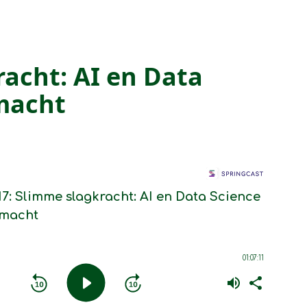
racht: AI en Data
dmacht