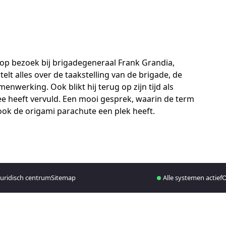
 op bezoek bij brigadegeneraal Frank Grandia,
lt alles over de taakstelling van de brigade, de
nwerking. Ook blikt hij terug op zijn tijd als
 heeft vervuld. Een mooi gesprek, waarin de term
n ook de origami parachute een plek heeft.
juridisch centrum
Sitemap
Alle systemen actief
O