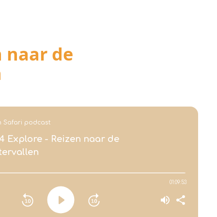
n naar de
n